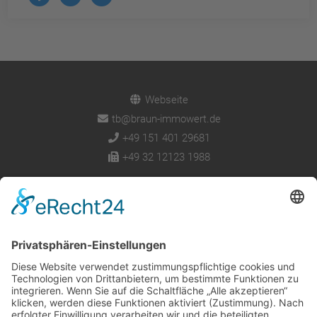
powered by
Usercentrics Consent
Management Platform
&
eRecht24
Webseite
tb@braun-immowert.de
+49 151 401 29681
+49 32 12123 1988
Über uns
Impressum
Datenschutz
Cookie-Einstellungen