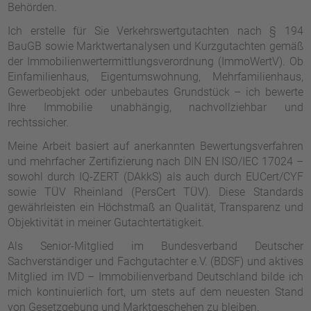
Behörden.
Ich erstelle für Sie Verkehrswertgutachten nach § 194
BauGB sowie Marktwertanalysen und Kurzgutachten gemäß
der Immobilienwertermittlungsverordnung (ImmoWertV). Ob
Einfamilienhaus, Eigentumswohnung, Mehrfamilienhaus,
Gewerbeobjekt oder unbebautes Grundstück – ich bewerte
Ihre Immobilie unabhängig, nachvollziehbar und
rechtssicher.
Meine Arbeit basiert auf anerkannten Bewertungsverfahren
und mehrfacher Zertifizierung nach DIN EN ISO/IEC 17024 –
sowohl durch IQ-ZERT (DAkkS) als auch durch EUCert/CYF
sowie TÜV Rheinland (PersCert TÜV). Diese Standards
gewährleisten ein Höchstmaß an Qualität, Transparenz und
Objektivität in meiner Gutachtertätigkeit.
Als Senior-Mitglied im Bundesverband Deutscher
Sachverständiger und Fachgutachter e.V. (BDSF) und aktives
Mitglied im IVD – Immobilienverband Deutschland bilde ich
mich kontinuierlich fort, um stets auf dem neuesten Stand
von Gesetzgebung und Marktgeschehen zu bleiben.